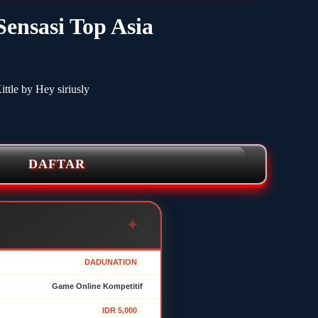
nsasi Top Asia
DAFTAR
DADUNATION
Game Online Kompetitif
IDR 5,000