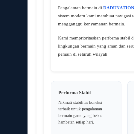
Pengalaman bermain di
DADUNATIO
sistem modern kami membuat navigasi te
mengganggu kenyamanan bermain.
Kami memprioritaskan performa stabil 
lingkungan bermain yang aman dan seru,
pemain di seluruh wilayah.
Performa Stabil
Nikmati stabilitas koneksi
terbaik untuk pengalaman
bermain game yang bebas
hambatan setiap hari.