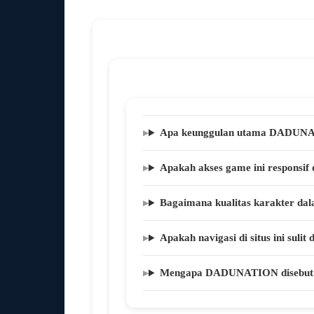
Apa keunggulan utama DADUN
Apakah akses game ini responsif 
Bagaimana kualitas karakter da
Apakah navigasi di situs ini sulit
Mengapa DADUNATION disebut me