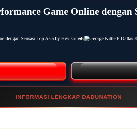
ormance Game Online dengan Se
INFORMASI LENGKAP DADUNATION