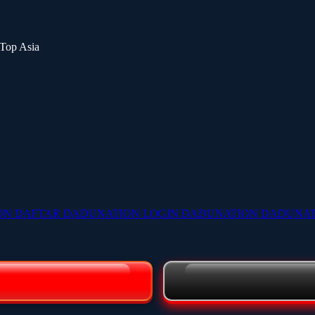
Top Asia
ON DAFTAR
DADUNATION LOGIN
DADUNATION
DADUNAT