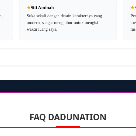
Siti Aminah
n,
Suka sekali dengan desain karakternya yang
Per
modern, sangat menghibur untuk mengisi
mem
waktu luang saya.
ras
FAQ DADUNATION