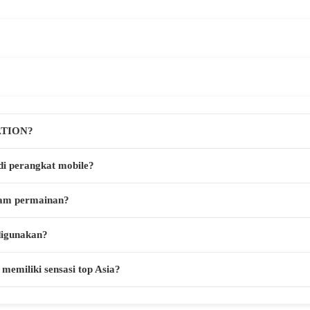
ATION?
di perangkat mobile?
lam permainan?
 digunakan?
miliki sensasi top Asia?